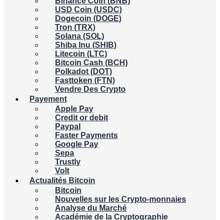
Binance Coin (BNB)
USD Coin (USDC)
Dogecoin (DOGE)
Tron (TRX)
Solana (SOL)
Shiba Inu (SHIB)
Litecoin (LTC)
Bitcoin Cash (BCH)
Polkadot (DOT)
Fasttoken (FTN)
Vendre Des Crypto
Payement
Apple Pay
Credit or debit
Paypal
Faster Payments
Google Pay
Sepa
Trustly
Volt
Actualités Bitcoin
Bitcoin
Nouvelles sur les Crypto-monnaies
Analyse du Marché
Académie de la Cryptographie