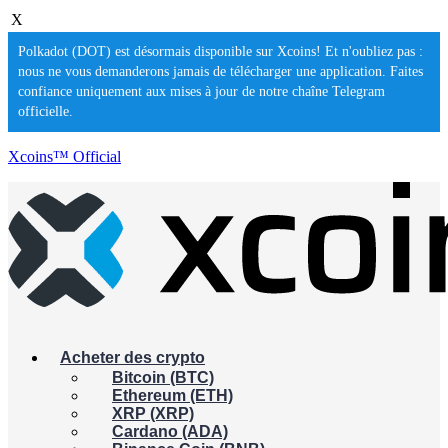
X
Polkadot (DOT) est désormais disponible sur Xcoins! Et n'oubliez pas :
nous ne vous demanderons jamais de télécharger une application. Faites
confiance uniquement aux mises à jour de notre chaîne Telegram
officielle.
Xcoins™ Official
Acheter des crypto
Bitcoin (BTC)
Ethereum (ETH)
XRP (XRP)
Cardano (ADA)