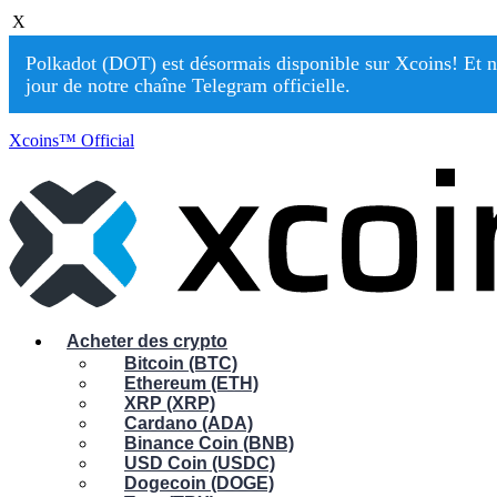
X
Polkadot (DOT) est désormais disponible sur Xcoins! Et n
jour de notre chaîne Telegram officielle.
Xcoins™ Official
Acheter des crypto
Bitcoin (BTC)
Ethereum (ETH)
XRP (XRP)
Cardano (ADA)
Binance Coin (BNB)
USD Coin (USDC)
Dogecoin (DOGE)