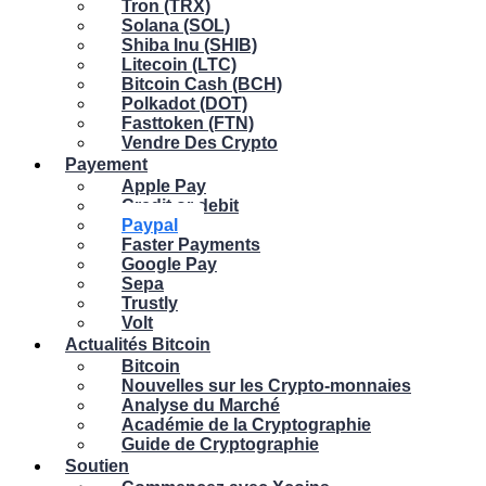
Tron (TRX)
Solana (SOL)
Shiba Inu (SHIB)
Litecoin (LTC)
Bitcoin Cash (BCH)
Polkadot (DOT)
Fasttoken (FTN)
Vendre Des Crypto
Payement
Apple Pay
Credit or debit
Paypal
Faster Payments
Google Pay
Sepa
Trustly
Volt
Actualités Bitcoin
Bitcoin
Nouvelles sur les Crypto-monnaies
Analyse du Marché
Académie de la Cryptographie
Guide de Cryptographie
Soutien