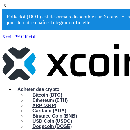
X
Polkadot (DOT) est désormais disponible sur Xcoins! Et n
jour de notre chaîne Telegram officielle.
Xcoins™ Official
Acheter des crypto
Bitcoin (BTC)
Ethereum (ETH)
XRP (XRP)
Cardano (ADA)
Binance Coin (BNB)
USD Coin (USDC)
Dogecoin (DOGE)