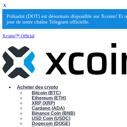
X
Polkadot (DOT) est désormais disponible sur Xcoins! Et n
jour de notre chaîne Telegram officielle.
Xcoins™ Official
Acheter des crypto
Bitcoin (BTC)
Ethereum (ETH)
XRP (XRP)
Cardano (ADA)
Binance Coin (BNB)
USD Coin (USDC)
Dogecoin (DOGE)