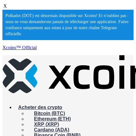
X
Polkadot (DOT) est désormais disponible sur Xcoins! Et n'oubliez pas :
nous ne vous demanderons jamais de télécharger une application. Faites
confiance uniquement aux mises à jour de notre chaîne Telegram
officielle.
Xcoins™ Official
Acheter des crypto
Bitcoin (BTC)
Ethereum (ETH)
XRP (XRP)
Cardano (ADA)
Binance Coin (BNB)