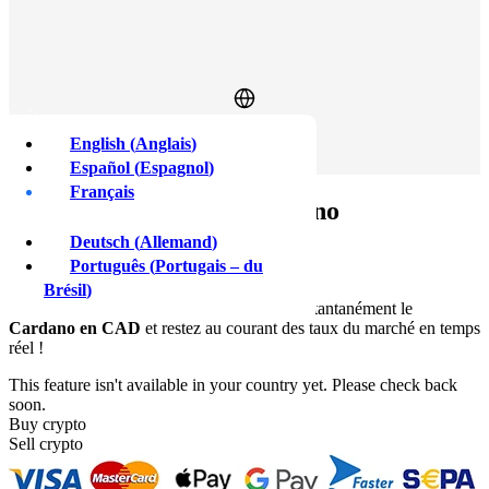
English
(
Anglais
)
Se connecter
S'inscrire
Español
(
Espagnol
)
Français
Prix du
Cardano
Deutsch
(
Allemand
)
Vers
CAD
Português
(
Portugais – du
Brésil
)
Utilisez notre
ADA à CAD
pour vérifier instantanément le
Cardano en CAD
et restez au courant des taux du marché en temps
réel !
This feature isn't available in your country yet. Please check back
soon.
Buy crypto
Sell crypto