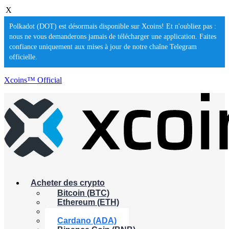
X
Polkadot (DOT) est désormais disponible sur Xcoins! Et n'oubliez pas :
nous ne vous demanderons jamais de télécharger une application. Faites
confiance uniquement aux mises à jour de notre chaîne Telegram
officielle.
Xcoins™ Official
Acheter des crypto
Bitcoin (BTC)
Ethereum (ETH)
XRP (XRP)
Cardano (ADA)