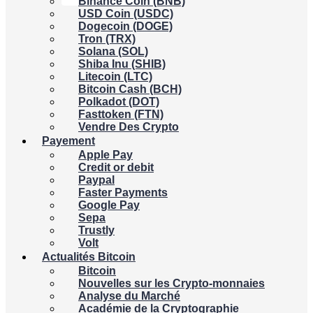
Binance Coin (BNB)
USD Coin (USDC)
Dogecoin (DOGE)
Tron (TRX)
Solana (SOL)
Shiba Inu (SHIB)
Litecoin (LTC)
Bitcoin Cash (BCH)
Polkadot (DOT)
Fasttoken (FTN)
Vendre Des Crypto
Payement
Apple Pay
Credit or debit
Paypal
Faster Payments
Google Pay
Sepa
Trustly
Volt
Actualités Bitcoin
Bitcoin
Nouvelles sur les Crypto-monnaies
Analyse du Marché
Académie de la Cryptographie