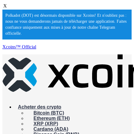
X
Polkadot (DOT) est désormais disponible sur Xcoins! Et n'oubliez pas :
nous ne vous demanderons jamais de télécharger une application. Faites
confiance uniquement aux mises à jour de notre chaîne Telegram
officielle.
Xcoins™ Official
Acheter des crypto
Bitcoin (BTC)
Ethereum (ETH)
XRP (XRP)
Cardano (ADA)