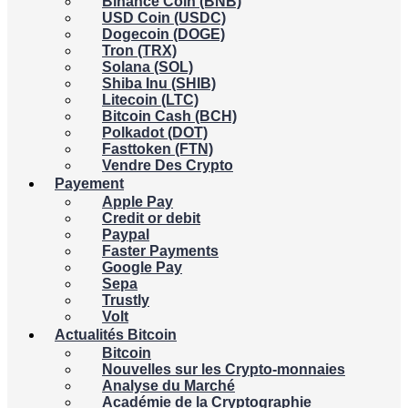
Binance Coin (BNB)
USD Coin (USDC)
Dogecoin (DOGE)
Tron (TRX)
Solana (SOL)
Shiba Inu (SHIB)
Litecoin (LTC)
Bitcoin Cash (BCH)
Polkadot (DOT)
Fasttoken (FTN)
Vendre Des Crypto
Payement
Apple Pay
Credit or debit
Paypal
Faster Payments
Google Pay
Sepa
Trustly
Volt
Actualités Bitcoin
Bitcoin
Nouvelles sur les Crypto-monnaies
Analyse du Marché
Académie de la Cryptographie