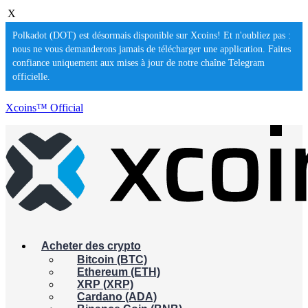
X
Polkadot (DOT) est désormais disponible sur Xcoins! Et n'oubliez pas :
nous ne vous demanderons jamais de télécharger une application. Faites
confiance uniquement aux mises à jour de notre chaîne Telegram
officielle.
Xcoins™ Official
Acheter des crypto
Bitcoin (BTC)
Ethereum (ETH)
XRP (XRP)
Cardano (ADA)