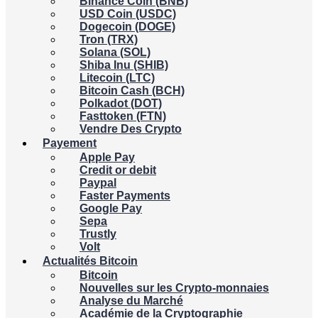
Binance Coin (BNB)
USD Coin (USDC)
Dogecoin (DOGE)
Tron (TRX)
Solana (SOL)
Shiba Inu (SHIB)
Litecoin (LTC)
Bitcoin Cash (BCH)
Polkadot (DOT)
Fasttoken (FTN)
Vendre Des Crypto
Payement
Apple Pay
Credit or debit
Paypal
Faster Payments
Google Pay
Sepa
Trustly
Volt
Actualités Bitcoin
Bitcoin
Nouvelles sur les Crypto-monnaies
Analyse du Marché
Académie de la Cryptographie