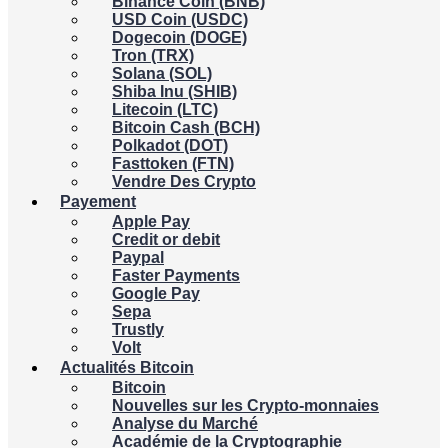
Binance Coin (BNB)
USD Coin (USDC)
Dogecoin (DOGE)
Tron (TRX)
Solana (SOL)
Shiba Inu (SHIB)
Litecoin (LTC)
Bitcoin Cash (BCH)
Polkadot (DOT)
Fasttoken (FTN)
Vendre Des Crypto
Payement
Apple Pay
Credit or debit
Paypal
Faster Payments
Google Pay
Sepa
Trustly
Volt
Actualités Bitcoin
Bitcoin
Nouvelles sur les Crypto-monnaies
Analyse du Marché
Académie de la Cryptographie