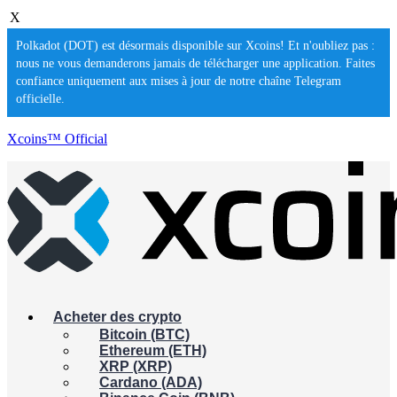
X
Polkadot (DOT) est désormais disponible sur Xcoins! Et n'oubliez pas :
nous ne vous demanderons jamais de télécharger une application. Faites
confiance uniquement aux mises à jour de notre chaîne Telegram
officielle.
Xcoins™ Official
Acheter des crypto
Bitcoin (BTC)
Ethereum (ETH)
XRP (XRP)
Cardano (ADA)