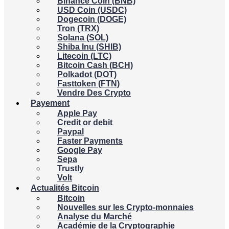
Binance Coin (BNB)
USD Coin (USDC)
Dogecoin (DOGE)
Tron (TRX)
Solana (SOL)
Shiba Inu (SHIB)
Litecoin (LTC)
Bitcoin Cash (BCH)
Polkadot (DOT)
Fasttoken (FTN)
Vendre Des Crypto
Payement
Apple Pay
Credit or debit
Paypal
Faster Payments
Google Pay
Sepa
Trustly
Volt
Actualités Bitcoin
Bitcoin
Nouvelles sur les Crypto-monnaies
Analyse du Marché
Académie de la Cryptographie