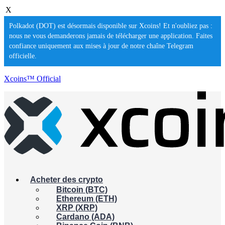
X
Polkadot (DOT) est désormais disponible sur Xcoins! Et n'oubliez pas :
nous ne vous demanderons jamais de télécharger une application. Faites
confiance uniquement aux mises à jour de notre chaîne Telegram
officielle.
Xcoins™ Official
Acheter des crypto
Bitcoin (BTC)
Ethereum (ETH)
XRP (XRP)
Cardano (ADA)