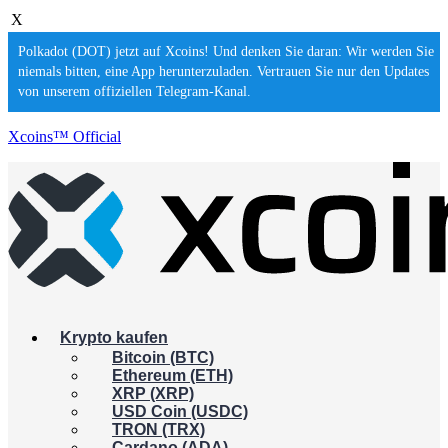
X
Polkadot (DOT) jetzt auf Xcoins! Und denken Sie daran: Wir werden Sie
niemals bitten, eine App herunterzuladen. Vertrauen Sie nur den Updates
von unserem offiziellen Telegram-Kanal.
Xcoins™ Official
Krypto kaufen
Bitcoin (BTC)
Ethereum (ETH)
XRP (XRP)
USD Coin (USDC)
TRON (TRX)
Cardano (ADA)