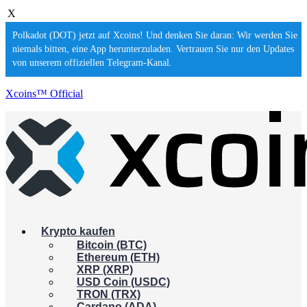
X
Polkadot (DOT) jetzt auf Xcoins! Und denken Sie daran: Wir werden Sie
niemals bitten, eine App herunterzuladen. Vertrauen Sie nur den Updates
von unserem offiziellen Telegram-Kanal.
Xcoins™ Official
Krypto kaufen
Bitcoin (BTC)
Ethereum (ETH)
XRP (XRP)
USD Coin (USDC)
TRON (TRX)
Cardano (ADA)