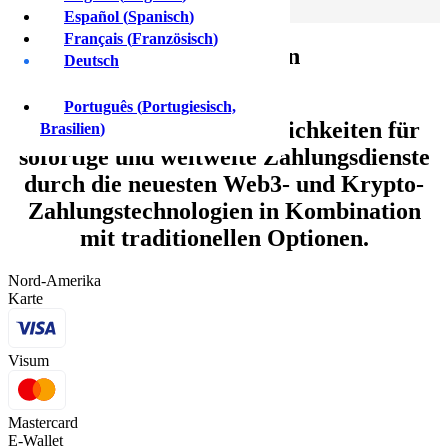
Anmelden
Español
(
Spanisch
)
Français
(
Französisch
)
Entdecken Sie eine Welt von
Deutsch
Zahlungsoptionen
Português
(
Portugiesisch,
Entdecken Sie neue Möglichkeiten für
Brasilien
)
sofortige und weltweite Zahlungsdienste
durch die neuesten Web3- und Krypto-
Zahlungstechnologien in Kombination
mit traditionellen Optionen.
Nord-Amerika
Karte
Visum
Mastercard
E-Wallet