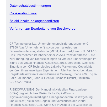
Datenschutzbestimmungen
Cookies-Richtlinie
Beleid inzake belangenconflicten
Verfahren zur Bearbeitung von Beschwerden
CF Technologies Ltd, Unternehmensregistrierungsnummer C-
87860 (das 'Unternehmen') ist von der maltesischen
Finanzdienstleistungsbehörde (MFSA) lizenziert, Lizenz Nr: VFA/10.
Das Unternehmen ist Inhaber einer VFAA-Lizenz der Klasse 3, die
zur Erbringung von Dienstleistungen für virtuelle Finanzanlagen im
Sinne des Virtual Financial Assets Act, 2018, berechtigt. Xcoins ist
Eigentum von CF Technologies Ltd. Alle Marken und Copyrights
gehören ihren jeweiligen Eigentümern. Alle Rechte vorbehalten.
Registrierte Adresse: Centris Business Gateway, Ebene 4/W, Triq Is-
Salib Tal-Imriehel, Zone 3, Central Business District, Birkirkara
CBD3020, Malta
RISIKOWARNUNG: Der Handel mit virtuellen Finanzanlagen
(VFAs) birgt ein hohes Risiko für Ihr Kapital/Fonds.
Kryptowährungen unterliegen einer gesonderten Gesetzgebung
und Aufsicht, die in den Regeln und Vorschriften des Virtual
Financial Assets Act, Cap. Wenn Sie VFAs über die Gesellschaft