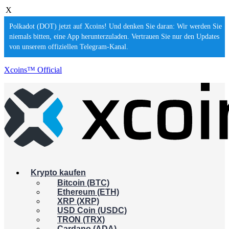
X
Polkadot (DOT) jetzt auf Xcoins! Und denken Sie daran: Wir werden Sie
niemals bitten, eine App herunterzuladen. Vertrauen Sie nur den Updates
von unserem offiziellen Telegram-Kanal.
Xcoins™ Official
Krypto kaufen
Bitcoin (BTC)
Ethereum (ETH)
XRP (XRP)
USD Coin (USDC)
TRON (TRX)
Cardano (ADA)