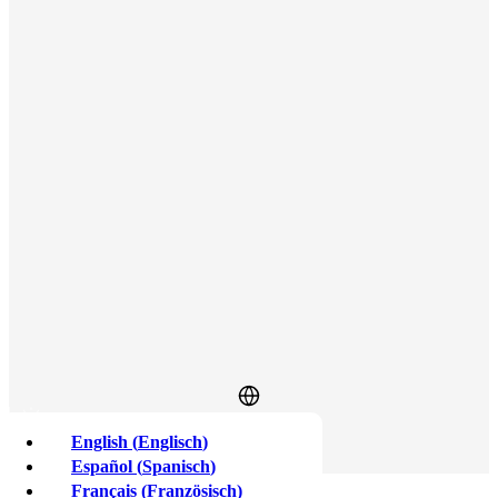
English
(
Englisch
)
Anmelden
Anmelden
Español
(
Spanisch
)
Français
(
Französisch
)