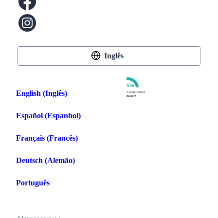
Inglês
English
(
Inglês
)
Español
(
Espanhol
)
Comprar criptografia
Français
(
Francês
)
Bitcoin
Deutsch
(
Alemão
)
Ethereum
Português
Solana
Cardano