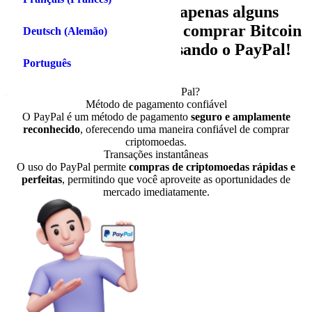
Você está na UE*? Com apenas alguns
cliques, agora você pode comprar Bitcoin
Deutsch
(
Alemão
)
e outras criptomoedas usando o PayPal!
Português
Comprar criptografia
Por que comprar criptografia com o PayPal?
Método de pagamento confiável
O PayPal é um método de pagamento
seguro e amplamente
reconhecido
, oferecendo uma maneira confiável de comprar
criptomoedas.
Transações instantâneas
O uso do PayPal permite
compras de criptomoedas rápidas e
perfeitas
, permitindo que você aproveite as oportunidades de
mercado imediatamente.