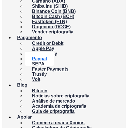
Cardano (ADA)
Shiba Inu (SHIB)
Binance Coin (BNB)
Bitcoin Cash (BCH)
Fasttoken (FTN)
Dogecoin (DOGE)
Vender criptografia
Pagamento
Credit or Debit
Apple Pay
Google Pay
Paypal
SEPA
Faster Payments
Trustly
Volt
Blog
Bitcoin
Notícias sobre criptografia
Análise de mercado
Academia de criptografia
Guia de criptografia
Apoiar
Comece a usar a Xcoins
Calculadora de Criptografia