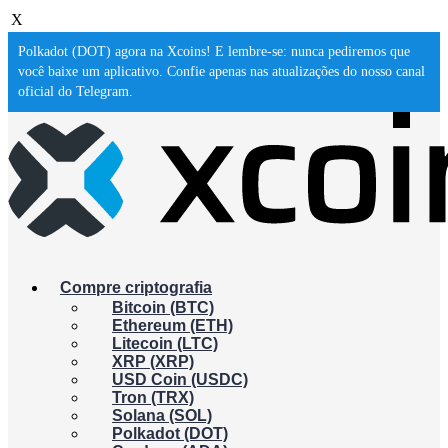
X
Polkadot (DOT) agora na Xcoins! E lembre-se: nunca pediremos que
você baixe um aplicativo. Confie apenas nas atualizações do nosso canal
oficial do Telegram.
Compre criptografia
Bitcoin (BTC)
Ethereum (ETH)
Litecoin (LTC)
XRP (XRP)
USD Coin (USDC)
Tron (TRX)
Solana (SOL)
Polkadot (DOT)