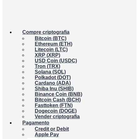
Compre criptografia
Bitcoin (BTC)
Ethereum (ETH)
Litecoin (LTC)
XRP (XRP)
USD Coin (USDC)
Tron (TRX)
Solana (SOL)
Polkadot (DOT)
Cardano (ADA)
Shiba Inu (SHIB)
Binance Coin (BNB)
Bitcoin Cash (BCH)
Fasttoken (FTN)
Dogecoin (DOGE)
Vender criptografia
Pagamento
Credit or Debit
Apple Pay