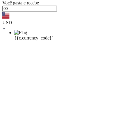
Você
gasta
e recebe
USD
{{c.currency_code}}
Você
gasta
e recebe
BTC
{{c.coin_code}}
{{errors.general.errorMessage}}
{{errors.currency.errorMessage}}
{{errors.currency.errorMessage}}