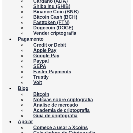
Cardano (ADA)
Shiba Inu (SHIB)
Binance Coin (BNB)
Bitcoin Cash (BCH)
Fasttoken (FTN)
Dogecoin (DOGE)
Vender criptografia
Pagamento
Credit or Debit
Apple Pay
Google Pay
Paypal
SEPA
Faster Payments
Trustly
Volt
Blog
Bitcoin
Notícias sobre criptografia
Análise de mercado
Academia de criptografia
Guia de criptografia
Apoiar
Comece a usar a Xcoins
Calculadora de Criptografia