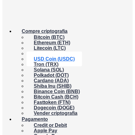
Compre criptografia
Bitcoin (BTC)
Ethereum (ETH)
Litecoin (LTC)
XRP (XRP)
USD Coin (USDC)
Tron (TRX)
Solana (SOL)
Polkadot (DOT)
Cardano (ADA)
Shiba Inu (SHIB)
Binance Coin (BNB)
Bitcoin Cash (BCH)
Fasttoken (FTN)
Dogecoin (DOGE)
Vender criptografia
Pagamento
Credit or Debit
Apple Pay