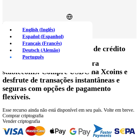
English
(
Inglês
)
Fazer login
Registre-se
Español
(
Espanhol
)
Français
(
Francês
)
Comprar
USDC
com cartão de crédito
Deutsch
(
Alemão
)
Português
O USDC é o padrão ouro para
stablecoins! Compre USDC na Xcoins e
desfrute de transações instantâneas e
seguras com opções de pagamento
flexíveis.
Esse recurso ainda não está disponível em seu país. Volte em breve.
Comprar criptografia
Vender criptografia