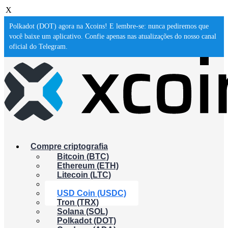
X
Polkadot (DOT) agora na Xcoins! E lembre-se: nunca pediremos que
você baixe um aplicativo. Confie apenas nas atualizações do nosso canal
oficial do Telegram.
Compre criptografia
Bitcoin (BTC)
Ethereum (ETH)
Litecoin (LTC)
XRP (XRP)
USD Coin (USDC)
Tron (TRX)
Solana (SOL)
Polkadot (DOT)