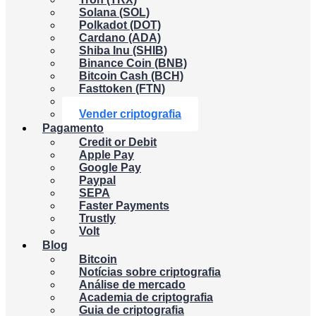
Solana (SOL)
Polkadot (DOT)
Cardano (ADA)
Shiba Inu (SHIB)
Binance Coin (BNB)
Bitcoin Cash (BCH)
Fasttoken (FTN)
Dogecoin (DOGE)
Vender criptografia
Pagamento
Credit or Debit
Apple Pay
Google Pay
Paypal
SEPA
Faster Payments
Trustly
Volt
Blog
Bitcoin
Notícias sobre criptografia
Análise de mercado
Academia de criptografia
Guia de criptografia