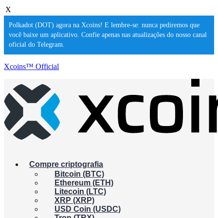
X
Polkadot (DOT) agora na Xcoins! E lembre-se: nunca pediremos que
você baixe um aplicativo. Confie apenas nas atualizações do nosso canal
oficial do Telegram.
Xcoins™ Official
Compre criptografia
Bitcoin (BTC)
Ethereum (ETH)
Litecoin (LTC)
XRP (XRP)
USD Coin (USDC)
Tron (TRX)