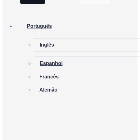
Português
Inglês
Espanhol
Francês
Alemão