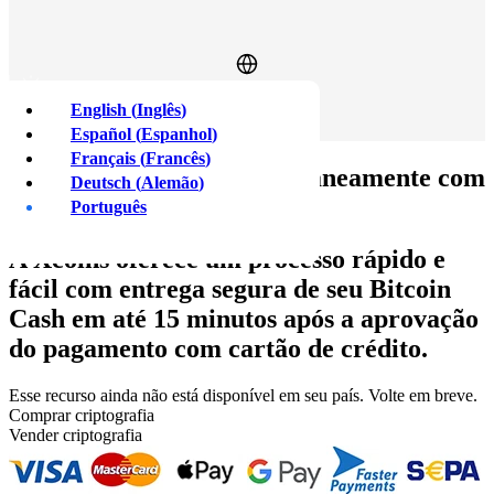
English
(
Inglês
)
Fazer login
Registre-se
Español
(
Espanhol
)
Français
(
Francês
)
Compre
BTC Cash instantaneamente
com
Deutsch
(
Alemão
)
cartão de crédito
Português
A Xcoins oferece um processo rápido e
fácil com entrega segura de seu Bitcoin
Cash em até 15 minutos após a aprovação
do pagamento com cartão de crédito.
Esse recurso ainda não está disponível em seu país. Volte em breve.
Comprar criptografia
Vender criptografia