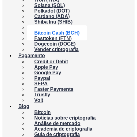
Solana (SOL)
Polkadot (DOT)
Cardano (ADA)
Shiba Inu (SHIB)
Binance Coin (BNB)
Bitcoin Cash (BCH)
Fasttoken (FTN)
Dogecoin (DOGE)
Vender criptografia
Pagamento
Credit or Debit
Apple Pay
Google Pay
Paypal
SEPA
Faster Payments
Trustly
Volt
Blog
Bitcoin
Notícias sobre criptografia
Análise de mercado
Academia de criptografia
Guia de criptografia