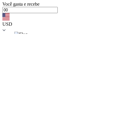
Você
gasta
e recebe
USD
{{c.currency_code}}
Você
gasta
e recebe
BTC
{{c.coin_code}}
{{errors.general.errorMessage}}
{{errors.currency.errorMessage}}
{{errors.currency.errorMessage}}