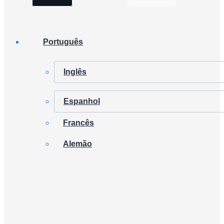
Português
Inglês
Espanhol
Francês
Alemão