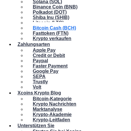
Solana (SOL)
Binance Coin (BNB)
Polkadot (DOT)
Shiba Inu (SHIB)
Litecoin (LTC)
Bitcoin Cash (BCH)
Fasttoken (FTN)
Krypto verkaufen
Zahlungsarten
Apple Pay
Credit or Debit
Paypal
Faster Payment
Google Pay
SEPA
Trustly
Volt
Xcoins Krypto Blog
Bitcoin-Kategorie
Krypto Nachrichten
Marktanalyse
Krypto-Akademie
Krypto-Leitfaden
Unterstützen Sie