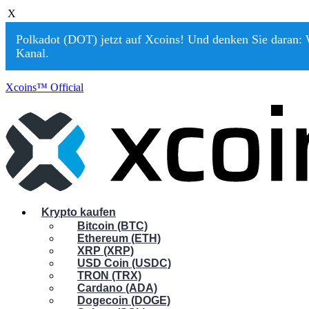
X
Polkadot (DOT) jetzt auf Xcoins! Und denken Sie daran: W
Kanal.
Xcoins™ Official
Krypto kaufen
Bitcoin (BTC)
Ethereum (ETH)
XRP (XRP)
USD Coin (USDC)
TRON (TRX)
Cardano (ADA)
Dogecoin (DOGE)