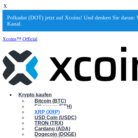
X
Polkadot (DOT) jetzt auf Xcoins! Und denken Sie daran: W
Kanal.
Xcoins™ Official
Krypto kaufen
Bitcoin (BTC)
Ethereum (ETH)
XRP (XRP)
USD Coin (USDC)
TRON (TRX)
Cardano (ADA)
Dogecoin (DOGE)