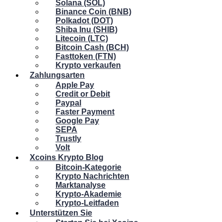
Solana (SOL)
Binance Coin (BNB)
Polkadot (DOT)
Shiba Inu (SHIB)
Litecoin (LTC)
Bitcoin Cash (BCH)
Fasttoken (FTN)
Krypto verkaufen
Zahlungsarten
Apple Pay
Credit or Debit
Paypal
Faster Payment
Google Pay
SEPA
Trustly
Volt
Xcoins Krypto Blog
Bitcoin-Kategorie
Krypto Nachrichten
Marktanalyse
Krypto-Akademie
Krypto-Leitfaden
Unterstützen Sie