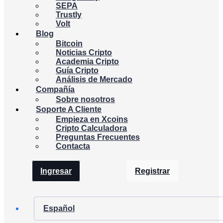
SEPA
Trustly
Volt
Blog
Bitcoin
Noticias Cripto
Academia Cripto
Guía Cripto
Análisis de Mercado
Compañía
Sobre nosotros
Soporte A Cliente
Empieza en Xcoins
Cripto Calculadora
Preguntas Frecuentes
Contacta
Ingresar
Registrar
Español