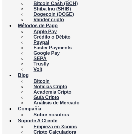
Bitcoin Cash (BCH)
Shiba Inu (SHIB)
Dogecoin (DOGE)
Vender cripto
Métodos de Pago
Apple Pay
Crédito o Débito
Paypal
Faster Payments
Google Pay
SEPA
Trustly
Volt
Blog
Bitcoin
Noticias Cripto
Academia Cripto
Guía Cripto
Análisis de Mercado
Compañía
Sobre nosotros
Soporte A Cliente
Empieza en Xcoins
Cripto Calculadora