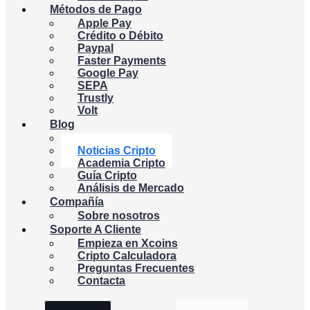
Métodos de Pago
Apple Pay
Crédito o Débito
Paypal
Faster Payments
Google Pay
SEPA
Trustly
Volt
Blog
Bitcoin
Noticias Cripto
Academia Cripto
Guía Cripto
Análisis de Mercado
Compañía
Sobre nosotros
Soporte A Cliente
Empieza en Xcoins
Cripto Calculadora
Preguntas Frecuentes
Contacta