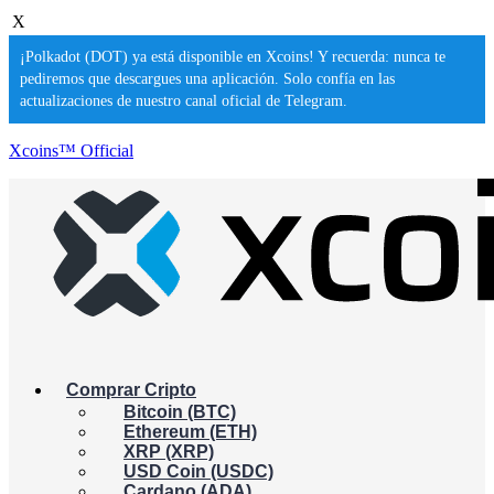
X
¡Polkadot (DOT) ya está disponible en Xcoins! Y recuerda: nunca te
pediremos que descargues una aplicación. Solo confía en las
actualizaciones de nuestro canal oficial de Telegram.
Xcoins™ Official
Comprar Cripto
Bitcoin (BTC)
Ethereum (ETH)
XRP (XRP)
USD Coin (USDC)
Cardano (ADA)