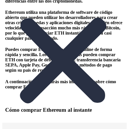
diferencias entre las dos criptomonedas.
Ethereum utiliza una plataforma de software de código
abierto que pueden utilizar los desarrolladores para crear
otras criptomonedas y aplicaciones digitales. También ofrece
velocidades de transacción mucho más rápidas que Bitcoin,
por lo que puedes enviar ETH instantáneamente a casi
cualquier parte del mundo.
Puedes comprar Ethereum con Xcoins online de forma
rápida y sencilla. Los clientes de Xcoins pueden comprar
ETH con tarjeta de débito o crédito, transferencia bancaria
SEPA, Apple Pay, Google Pay u otros métodos de pago
según su país de residencia.
A continuación encontrarás más información sobre cómo
comprar Ethereum.
Cómo comprar Ethereum al instante
Paso 1