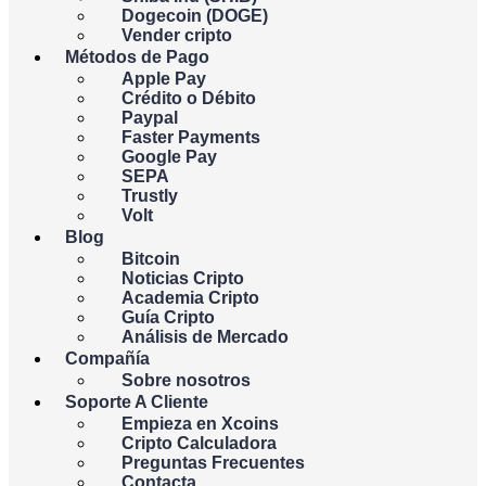
Dogecoin (DOGE)
Vender cripto
Vender cripto
Métodos de Pago
Apple Pay
Crédito o Débito
Paypal
Faster Payments
Gastasrecibes
Google Pay
SEPA
Trustly
Volt
USD
Blog
Bitcoin
{{c.código_moneda}}
Noticias Cripto
Academia Cripto
Guía Cripto
Análisis de Mercado
Gastasrecibes
Compañía
Sobre nosotros
Soporte A Cliente
BTC
Empieza en Xcoins
Cripto Calculadora
{{c.coin_code}}
Preguntas Frecuentes
Contacta