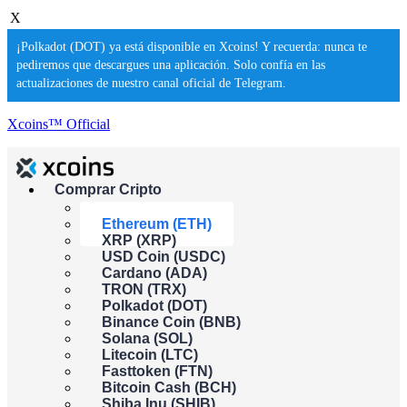
X
¡Polkadot (DOT) ya está disponible en Xcoins! Y recuerda: nunca te
pediremos que descargues una aplicación. Solo confía en las
actualizaciones de nuestro canal oficial de Telegram.
Xcoins™ Official
Comprar Cripto
Bitcoin (BTC)
Ethereum (ETH)
Comprar
XRP (XRP)
USD Coin (USDC)
Ethereum al instante
con tarjeta de
Cardano (ADA)
TRON (TRX)
crédito
Polkadot (DOT)
Binance Coin (BNB)
Solana (SOL)
Litecoin (LTC)
Fasttoken (FTN)
Esta función aún no está disponible en tu país. Por favor, vuelve
Bitcoin Cash (BCH)
pronto.
Shiba Inu (SHIB)
Comprar criptomonedas