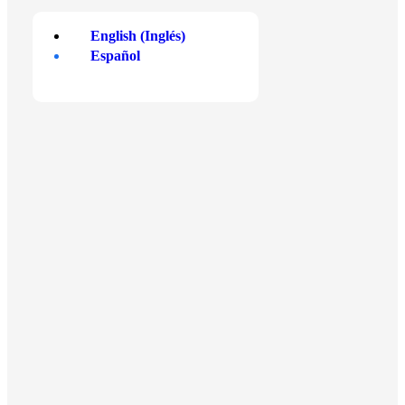
English
(
Inglés
)
Español
Comprar Cripto
Formas de pago
Bitcoin
Tarjeta de débito o crédito
Ethereum
Apple Pay
Solana
Google Pay
Cardano
Skrill
Mostrar más
Mostrar más
Blog
Herramientas
Cripto Noticias
Empieza en Xcoins
Análisis del mercado
Criptocalculadora