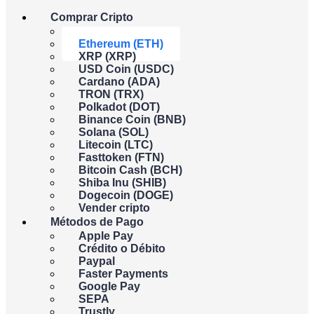
Comprar Cripto
Regístrate para obtener una cuenta gratuita
Bitcoin (BTC)
Ethereum (ETH)
Regístrate
en Xcoins y sube tus documentos de verificación para
XRP (XRP)
abrir una cuenta.
USD Coin (USDC)
Cardano (ADA)
Paso 2
TRON (TRX)
Polkadot (DOT)
Enviar datos de pago
Binance Coin (BNB)
Solana (SOL)
Comprueba el precio de ETH en tiempo real y selecciona la
Litecoin (LTC)
cantidad de ETH que deseas comprar. Elige el método de pago
Fasttoken (FTN)
que prefieras y completa los datos de facturación.
Bitcoin Cash (BCH)
Shiba Inu (SHIB)
Paso 3
Dogecoin (DOGE)
Vender cripto
Recibe tu Ethereum
Métodos de Pago
Apple Pay
Una vez enviada tu transacción, enviaremos el ETH a tu
Crédito o Débito
monedero en los 15 minutos siguientes a la aprobación del pago.
Paypal
Faster Payments
Google Pay
SEPA
Comprar Ethereum
Trustly