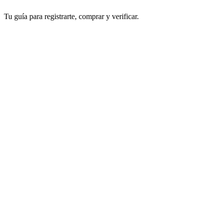
Tu guía para registrarte, comprar y verificar.
Mira nuestros tutoriales en vídeo para empezar a comprar y enviar
criptomonedas con confianza.
Empieza ya: ¡Únete a Xcoins en minutos!
Consigue Criptomonedas: ¡Compra rápido en Xcoins!
Verifícate: ¡Tu cuenta Xcoins asegurada en 2 pasos!
De confianza en todo el mundo desde 2016
Más de 300.000 clientes satisfechos de todo el mundo confían en
nuestro servicio
¿Necesitas ayuda?
Contacta con nosotros