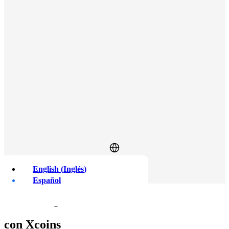
English
(
Inglés
)
Iniciar sesión
Regístrate
Español
Cómo empezar
con Xcoins