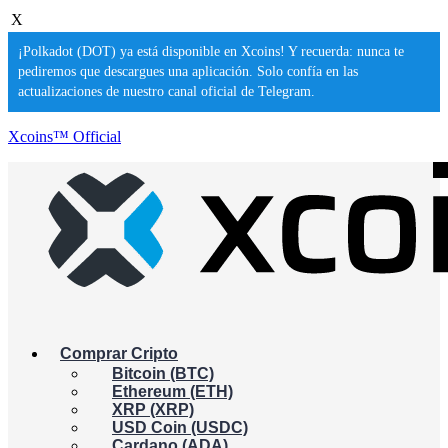
X
¡Polkadot (DOT) ya está disponible en Xcoins! Y recuerda: nunca te
pediremos que descargues una aplicación. Solo confía en las
actualizaciones de nuestro canal oficial de Telegram.
Xcoins™ Official
Comprar Cripto
Bitcoin (BTC)
Ethereum (ETH)
XRP (XRP)
USD Coin (USDC)
Cardano (ADA)