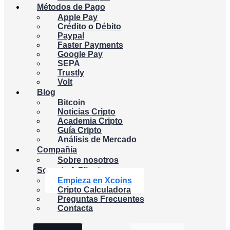
Métodos de Pago
Apple Pay
Crédito o Débito
Paypal
Faster Payments
Google Pay
SEPA
Trustly
Volt
Blog
Bitcoin
Noticias Cripto
Academia Cripto
Guía Cripto
Análisis de Mercado
Compañía
Sobre nosotros
Soporte A Cliente
Empieza en Xcoins
Cripto Calculadora
Preguntas Frecuentes
Contacta