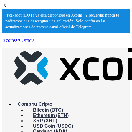
X
¡Polkadot (DOT) ya está disponible en Xcoins! Y recuerda: nunca te
pediremos que descargues una aplicación. Solo confía en las
actualizaciones de nuestro canal oficial de Telegram.
Xcoins™ Official
Comprar Cripto
Bitcoin (BTC)
Ethereum (ETH)
XRP (XRP)
USD Coin (USDC)
Cardano (ADA)