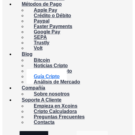
Métodos de Pago
Apple Pay
Crédito o Débito
Paypal
Faster Payments
Google Pay
SEPA
Trustly
Volt
Blog
Bitcoin
Noticias Cripto
Academia Cripto
Guía Cripto
Análisis de Mercado
Compañía
Sobre nosotros
Soporte A Cliente
Empieza en Xcoins
Cripto Calculadora
Preguntas Frecuentes
Contacta