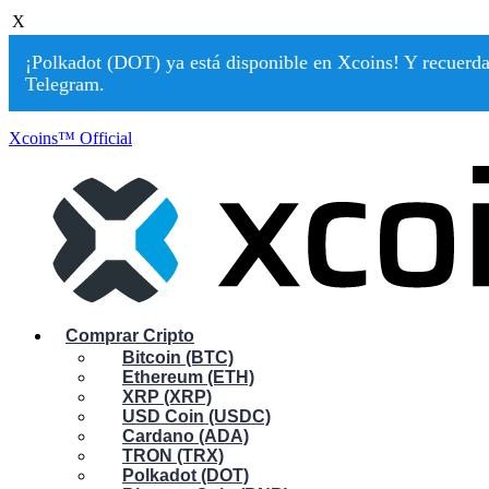
X
¡Polkadot (DOT) ya está disponible en Xcoins! Y recuerda:
Telegram.
Xcoins™ Official
Comprar Cripto
Bitcoin (BTC)
Ethereum (ETH)
XRP (XRP)
USD Coin (USDC)
Cardano (ADA)
TRON (TRX)
Polkadot (DOT)