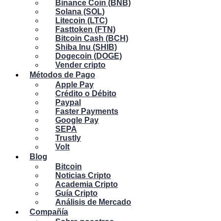
Binance Coin (BNB)
Solana (SOL)
Litecoin (LTC)
Fasttoken (FTN)
Bitcoin Cash (BCH)
Shiba Inu (SHIB)
Dogecoin (DOGE)
Vender cripto
Métodos de Pago
Apple Pay
Crédito o Débito
Paypal
Faster Payments
Google Pay
SEPA
Trustly
Volt
Blog
Bitcoin
Noticias Cripto
Academia Cripto
Guía Cripto
Análisis de Mercado
Compañía