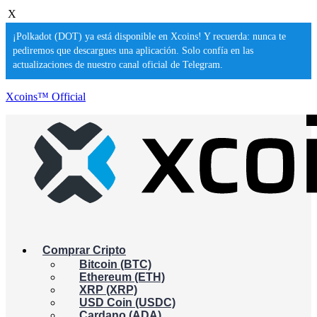
X
¡Polkadot (DOT) ya está disponible en Xcoins! Y recuerda: nunca te
pediremos que descargues una aplicación. Solo confía en las
actualizaciones de nuestro canal oficial de Telegram.
Xcoins™ Official
Comprar Cripto
Bitcoin (BTC)
Ethereum (ETH)
XRP (XRP)
USD Coin (USDC)
Cardano (ADA)