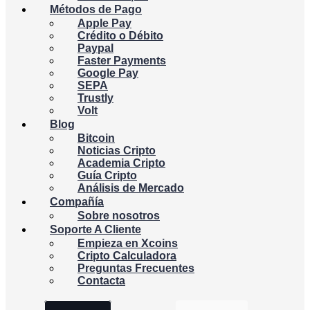
Métodos de Pago
Apple Pay
Crédito o Débito
Paypal
Faster Payments
Google Pay
SEPA
Trustly
Volt
Blog
Bitcoin
Noticias Cripto
Academia Cripto
Guía Cripto
Análisis de Mercado
Compañía
Sobre nosotros
Soporte A Cliente
Empieza en Xcoins
Cripto Calculadora
Preguntas Frecuentes
Contacta