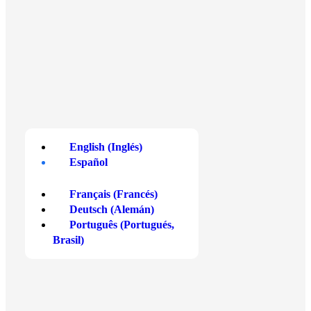
Centris Business Gateway, Nivel 4/W,
Triq Is-Salib Tal-Imriehel, Zona 3,
Central Business District,
Birkirkara CBD3020, Malta
Inglés
English
(
Inglés
)
Español
Français
(
Francés
)
Deutsch
(
Alemán
)
Comprar Cripto
Formas de pago
Português
(
Portugués,
Brasil
)
Bitcoin
Tarjeta de débito o crédito
Ethereum
Apple Pay
Solana
Google Pay