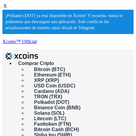
X
¡Polkadot (DOT) ya está disponible en Xcoins! Y recuerda: nunca te
pediremos que descargues una aplicación. Solo confía en las
actualizaciones de nuestro canal oficial de Telegram.
Xcoins™ Official
Comprar Cripto
¡Compre criptomonedas al instante!
Bitcoin (BTC)
×
Ethereum (ETH)
This feature isn't available in your country yet. Please check back
XRP (XRP)
soon.
USD Coin (USDC)
Comprar cripto
Cardano (ADA)
Vender cripto
TRON (TRX)
Polkadot (DOT)
Binance Coin (BNB)
Solana (SOL)
Pagas
Consigues
Litecoin (LTC)
Fasttoken (FTN)
Bitcoin Cash (BCH)
USD
Shiba Inu (SHIB)