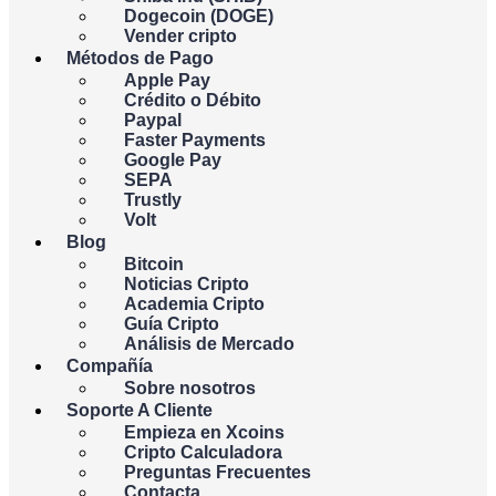
Dogecoin (DOGE)
Vender cripto
{{c.currency_code}}
Métodos de Pago
Apple Pay
Crédito o Débito
Paypal
Faster Payments
Pagas
Consigues
Google Pay
SEPA
Trustly
BTC
Volt
Blog
Bitcoin
{{c.coin_code}}
Noticias Cripto
Academia Cripto
Guía Cripto
{{errors.general.errorMessage}}
Análisis de Mercado
Compañía
{{errors.currency.errorMessage}}
Sobre nosotros
{{errors.currency.errorMessage}}
Soporte A Cliente
Empieza en Xcoins
Comprar bitcoins
Cripto Calculadora
Preguntas Frecuentes
Contacta