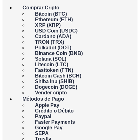
Comprar Cripto
Bitcoin (BTC)
Ethereum (ETH)
XRP (XRP)
USD Coin (USDC)
Cardano (ADA)
TRON (TRX)
En esta guía para principiantes sobre blockchain, aprenderás
Polkadot (DOT)
todo lo que has de saber sobre la
tecnología blockchain
para
Binance Coin (BNB)
empezar a invertir en criptomonedas.
Solana (SOL)
Litecoin (LTC)
Antes de que inviertas cientos, o incluso miles de dólares en
Fasttoken (FTN)
activos intangibles como las criptomonedas, es esencial
Bitcoin Cash (BCH)
entender la tecnología detrás de ellas. Afortunadamente,
Shiba Inu (SHIB)
aunque la tecnología blockchain es compleja, el concepto
Dogecoin (DOGE)
detrás es bastante sencillo.
Vender cripto
Métodos de Pago
¿Qué es blockchain?
Apple Pay
Crédito o Débito
Paypal
La tecnología blockchain es esencialmente una forma de grabar
Faster Payments
información de forma descentralizada, por ejemplo, una lista
Google Pay
compartida de transacciones, sin ninguna autoridad centralizada
SEPA
ejerciendo el control. Las blockchains (cadenas de bloque en
Trustly