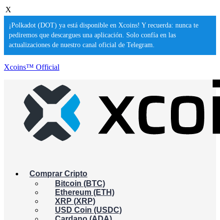
X
¡Polkadot (DOT) ya está disponible en Xcoins! Y recuerda: nunca te
pediremos que descargues una aplicación. Solo confía en las
actualizaciones de nuestro canal oficial de Telegram.
Xcoins™ Official
Comprar Cripto
Bitcoin (BTC)
Ethereum (ETH)
XRP (XRP)
USD Coin (USDC)
Cardano (ADA)