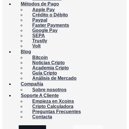
Métodos de Pago
Apple Pay
Crédito o Débito
Paypal
Faster Payments
Google Pay
SEPA
Trustly
Volt
Blog
Bitcoin
Noticias Cripto
Academia Cripto
Guía Cripto
Análisis de Mercado
Compañía
Sobre nosotros
Soporte A Cliente
Empieza en Xcoins
Cripto Calculadora
Preguntas Frecuentes
Contacta