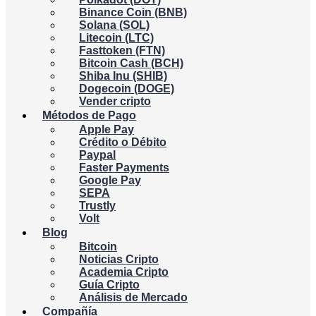
Binance Coin (BNB)
Solana (SOL)
Litecoin (LTC)
Fasttoken (FTN)
Bitcoin Cash (BCH)
Shiba Inu (SHIB)
Dogecoin (DOGE)
Vender cripto
Métodos de Pago
Apple Pay
Crédito o Débito
Paypal
Faster Payments
Google Pay
SEPA
Trustly
Volt
Blog
Bitcoin
Noticias Cripto
Academia Cripto
Guía Cripto
Análisis de Mercado
Compañía