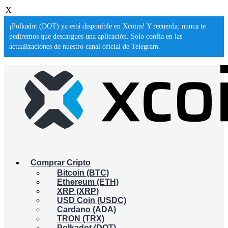
X
¡Polkadot (DOT) ya está disponible en Xcoins! Y recuerda: nunca te
pediremos que descargues una aplicación. Solo confía en las
actualizaciones de nuestro canal oficial de Telegram.
Comprar Cripto
Bitcoin (BTC)
Ethereum (ETH)
XRP (XRP)
USD Coin (USDC)
Cardano (ADA)
TRON (TRX)
Polkadot (DOT)