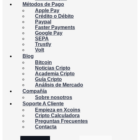
Métodos de Pago
Apple Pay
Crédito o Débito
Paypal
Faster Payments
Google Pay
SEPA
Trustly
Volt
Blog
Bitcoin
Noticias Cripto
Academia Cripto
Guía Cripto
Análisis de Mercado
Compañía
Sobre nosotros
Soporte A Cliente
Empieza en Xcoins
Cripto Calculadora
Preguntas Frecuentes
Contacta