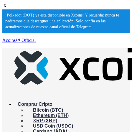
X
¡Polkadot (DOT) ya está disponible en Xcoins! Y recuerda: nunca te
pediremos que descargues una aplicación. Solo confía en las
actualizaciones de nuestro canal oficial de Telegram.
Xcoins™ Official
Comprar Cripto
Bitcoin (BTC)
Ethereum (ETH)
XRP (XRP)
USD Coin (USDC)
Cardano (ADA)