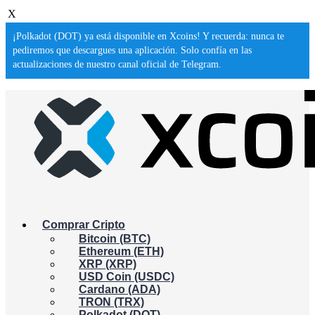
X
¡Polkadot (DOT) ya está disponible en Xcoins! Y recuerda: nunca te
pediremos que descargues una aplicación. Solo confía en las
actualizaciones de nuestro canal oficial de Telegram.
Comprar Cripto
Bitcoin (BTC)
Ethereum (ETH)
XRP (XRP)
USD Coin (USDC)
Cardano (ADA)
TRON (TRX)
Polkadot (DOT)