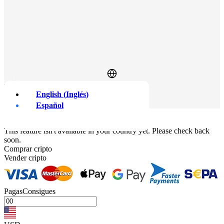
English
(
Inglés
)
Iniciar sesión
Regístrate
Español
¡Compre criptomonedas al instante!
×
This feature isn't available in your country yet. Please check back
soon.
Comprar cripto
Vender cripto
Pagas
Consigues