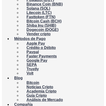
Binance Coin (BNB)
Solana (SOL)
Litecoin (LTC)
Fasttoken (FTN)
Bitcoin Cash (BCH)
Shiba Inu (SHIB)
Dogecoin (DOGE)
Vender cripto
Métodos de Pago
Apple Pay
Crédito o Débito
Paypal
Faster Payments
Google Pay
SEPA
Trustly
Volt
Blog
Bitcoin
Noticias Cripto
Academia Cripto
Guía Cripto
Análisis de Mercado
Compañía