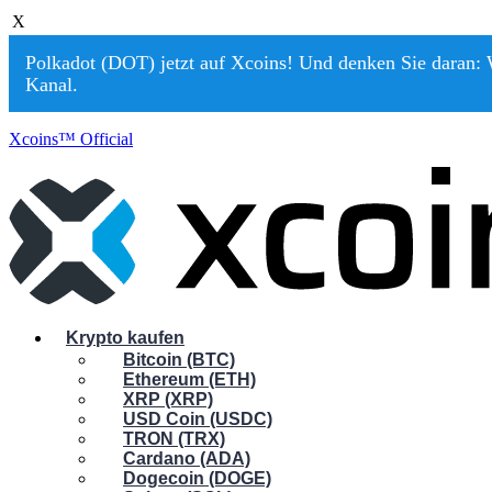
X
Polkadot (DOT) jetzt auf Xcoins! Und denken Sie daran: W
Kanal.
Xcoins™ Official
Krypto kaufen
Bitcoin (BTC)
Ethereum (ETH)
XRP (XRP)
USD Coin (USDC)
TRON (TRX)
Cardano (ADA)
Dogecoin (DOGE)