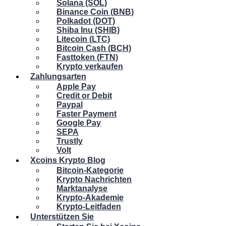
Solana (SOL)
Binance Coin (BNB)
Polkadot (DOT)
Shiba Inu (SHIB)
Litecoin (LTC)
Bitcoin Cash (BCH)
Fasttoken (FTN)
Krypto verkaufen
Zahlungsarten
Apple Pay
Credit or Debit
Paypal
Faster Payment
Google Pay
SEPA
Trustly
Volt
Xcoins Krypto Blog
Bitcoin-Kategorie
Krypto Nachrichten
Marktanalyse
Krypto-Akademie
Krypto-Leitfaden
Unterstützen Sie