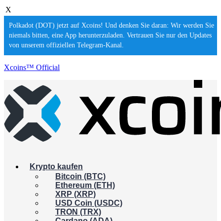
X
Polkadot (DOT) jetzt auf Xcoins! Und denken Sie daran: Wir werden Sie
niemals bitten, eine App herunterzuladen. Vertrauen Sie nur den Updates
von unserem offiziellen Telegram-Kanal.
Xcoins™ Official
Krypto kaufen
Bitcoin (BTC)
Ethereum (ETH)
XRP (XRP)
USD Coin (USDC)
TRON (TRX)
Cardano (ADA)