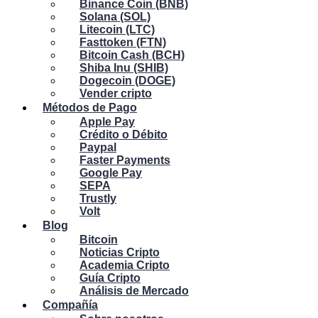
Binance Coin (BNB)
Solana (SOL)
Litecoin (LTC)
Fasttoken (FTN)
Bitcoin Cash (BCH)
Shiba Inu (SHIB)
Dogecoin (DOGE)
Vender cripto
Métodos de Pago
Apple Pay
Crédito o Débito
Paypal
Faster Payments
Google Pay
SEPA
Trustly
Volt
Blog
Bitcoin
Noticias Cripto
Academia Cripto
Guía Cripto
Análisis de Mercado
Compañía