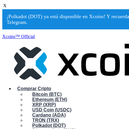
X
¡Polkadot (DOT) ya está disponible en Xcoins! Y recuerda:
Telegram.
Xcoins™ Official
Comprar Cripto
Bitcoin (BTC)
Ethereum (ETH)
XRP (XRP)
USD Coin (USDC)
Cardano (ADA)
TRON (TRX)
Polkadot (DOT)