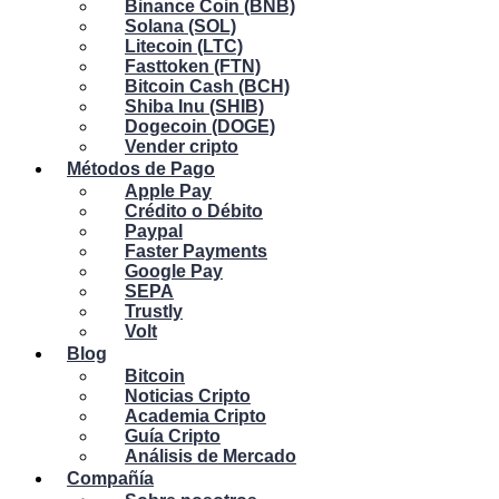
Binance Coin (BNB)
Solana (SOL)
Litecoin (LTC)
Fasttoken (FTN)
Bitcoin Cash (BCH)
Shiba Inu (SHIB)
Dogecoin (DOGE)
Vender cripto
Métodos de Pago
Apple Pay
Crédito o Débito
Paypal
Faster Payments
Google Pay
SEPA
Trustly
Volt
Blog
Bitcoin
Noticias Cripto
Academia Cripto
Guía Cripto
Análisis de Mercado
Compañía