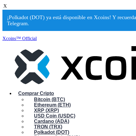
X
¡Polkadot (DOT) ya está disponible en Xcoins! Y recuerda:
Telegram.
Xcoins™ Official
Comprar Cripto
Bitcoin (BTC)
Ethereum (ETH)
XRP (XRP)
USD Coin (USDC)
Cardano (ADA)
TRON (TRX)
Polkadot (DOT)