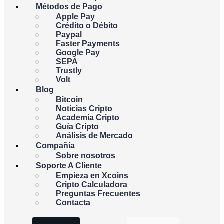
Métodos de Pago
Apple Pay
Crédito o Débito
Paypal
Faster Payments
Google Pay
SEPA
Trustly
Volt
Blog
Bitcoin
Noticias Cripto
Academia Cripto
Guía Cripto
Análisis de Mercado
Compañía
Sobre nosotros
Soporte A Cliente
Empieza en Xcoins
Cripto Calculadora
Preguntas Frecuentes
Contacta