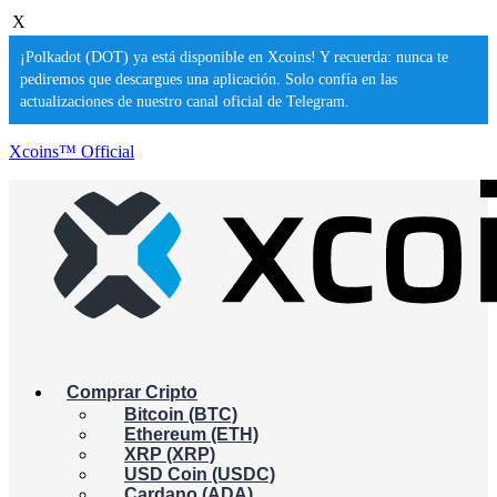
X
¡Polkadot (DOT) ya está disponible en Xcoins! Y recuerda: nunca te
pediremos que descargues una aplicación. Solo confía en las
actualizaciones de nuestro canal oficial de Telegram.
Xcoins™ Official
Comprar Cripto
Bitcoin (BTC)
Ethereum (ETH)
XRP (XRP)
USD Coin (USDC)
Cardano (ADA)