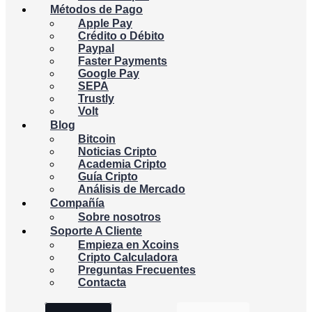
Métodos de Pago
Apple Pay
Crédito o Débito
Paypal
Faster Payments
Google Pay
SEPA
Trustly
Volt
Blog
Bitcoin
Noticias Cripto
Academia Cripto
Guía Cripto
Análisis de Mercado
Compañía
Sobre nosotros
Soporte A Cliente
Empieza en Xcoins
Cripto Calculadora
Preguntas Frecuentes
Contacta