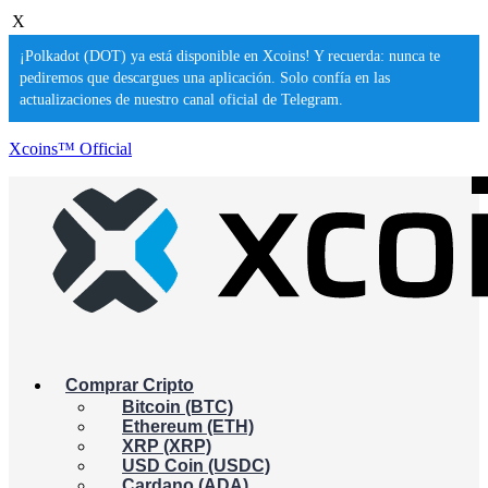
X
¡Polkadot (DOT) ya está disponible en Xcoins! Y recuerda: nunca te
pediremos que descargues una aplicación. Solo confía en las
actualizaciones de nuestro canal oficial de Telegram.
Xcoins™ Official
Comprar Cripto
Bitcoin (BTC)
Ethereum (ETH)
XRP (XRP)
USD Coin (USDC)
Cardano (ADA)