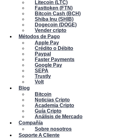
Litecoin (LTC)
Fasttoken (FTN)
Bitcoin Cash (BCH)
Shiba Inu (SHIB)
Dogecoin (DOGE)
Vender cripto
Métodos de Pago
Apple Pay
Crédito o Débito
Paypal
Faster Payments
Google Pay
SEPA
Trustly
Volt
Blog
Bitcoin
Noticias Cripto
Academia Cripto
Guía Cripto
Análisis de Mercado
Compañía
Sobre nosotros
Soporte A Cliente