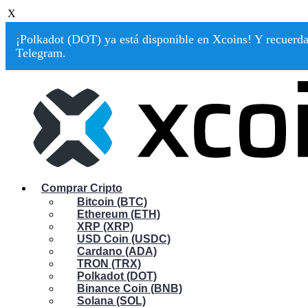
X
¡Polkadot (DOT) ya está disponible en Xcoins! Y recuerda:
Telegram.
Comprar Cripto
Bitcoin (BTC)
Ethereum (ETH)
XRP (XRP)
USD Coin (USDC)
Cardano (ADA)
TRON (TRX)
Polkadot (DOT)
Binance Coin (BNB)
Solana (SOL)