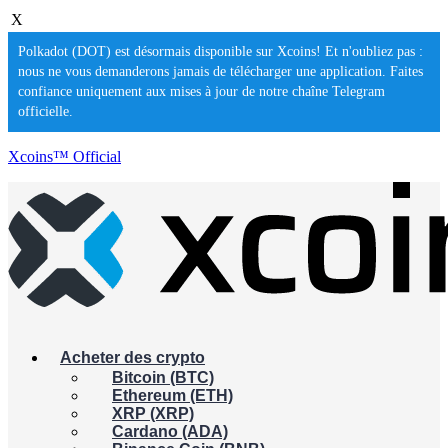
X
Polkadot (DOT) est désormais disponible sur Xcoins! Et n'oubliez pas :
nous ne vous demanderons jamais de télécharger une application. Faites
confiance uniquement aux mises à jour de notre chaîne Telegram
officielle.
Xcoins™ Official
Acheter des crypto
Bitcoin (BTC)
Ethereum (ETH)
XRP (XRP)
Cardano (ADA)