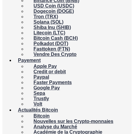
Binance Coin (BNB)
USD Coin (USDC)
Dogecoin (DOGE)
Tron (TRX)
Solana (SOL)
Shiba Inu (SHIB)
Litecoin (LTC)
Bitcoin Cash (BCH)
Polkadot (DOT)
Fasttoken (FTN)
Vendre Des Crypto
Payement
Apple Pay
Credit or debit
Paypal
Faster Payments
Google Pay
Sepa
Trustly
Volt
Actualités Bitcoin
Bitcoin
Nouvelles sur les Crypto-monnaies
Analyse du Marché
Académie de la Cryptographie