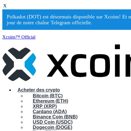
X
Polkadot (DOT) est désormais disponible sur Xcoins! Et n
jour de notre chaîne Telegram officielle.
Xcoins™ Official
Acheter des crypto
Bitcoin (BTC)
Ethereum (ETH)
XRP (XRP)
Cardano (ADA)
Binance Coin (BNB)
USD Coin (USDC)
Dogecoin (DOGE)