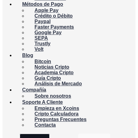
Métodos de Pago
Apple Pay
Crédito o Débito
Paypal
Faster Payments
Google Pay
SEPA
Trustly
Volt
Blog
Bitcoin
Noticias Cripto
Academia Cripto
Guía Cripto
Análisis de Mercado
Compañía
Sobre nosotros
Soporte A Cliente
Empieza en Xcoins
Cripto Calculadora
Preguntas Frecuentes
Contacta