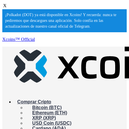
X
¡Polkadot (DOT) ya está disponible en Xcoins! Y recuerda: nunca te
pediremos que descargues una aplicación. Solo confía en las
actualizaciones de nuestro canal oficial de Telegram.
Xcoins™ Official
Comprar Cripto
Bitcoin (BTC)
Ethereum (ETH)
XRP (XRP)
USD Coin (USDC)
Cardano (ADA)