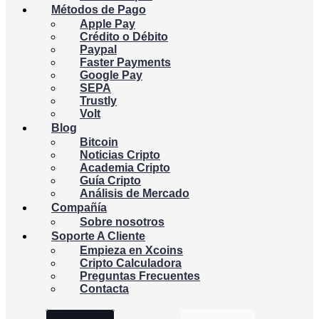
Métodos de Pago
Apple Pay
Crédito o Débito
Paypal
Faster Payments
Google Pay
SEPA
Trustly
Volt
Blog
Bitcoin
Noticias Cripto
Academia Cripto
Guía Cripto
Análisis de Mercado
Compañía
Sobre nosotros
Soporte A Cliente
Empieza en Xcoins
Cripto Calculadora
Preguntas Frecuentes
Contacta