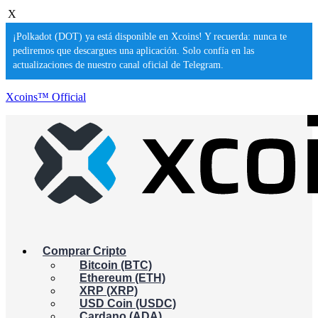
X
¡Polkadot (DOT) ya está disponible en Xcoins! Y recuerda: nunca te
pediremos que descargues una aplicación. Solo confía en las
actualizaciones de nuestro canal oficial de Telegram.
Xcoins™ Official
Comprar Cripto
Bitcoin (BTC)
Ethereum (ETH)
XRP (XRP)
USD Coin (USDC)
Cardano (ADA)