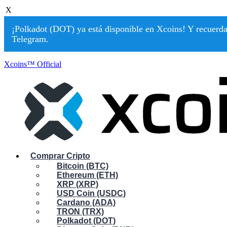
X
¡Polkadot (DOT) ya está disponible en Xcoins! Y recuerda:
Telegram.
Xcoins™ Official
Comprar Cripto
Bitcoin (BTC)
Ethereum (ETH)
XRP (XRP)
USD Coin (USDC)
Cardano (ADA)
TRON (TRX)
Polkadot (DOT)