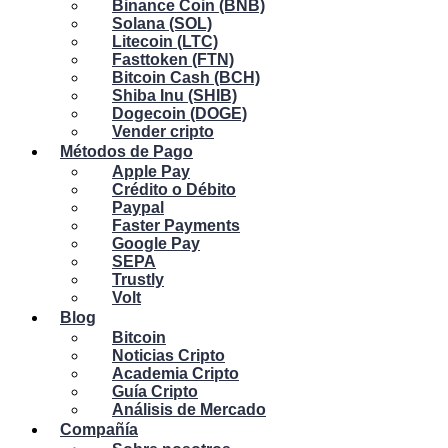
Binance Coin (BNB)
Solana (SOL)
Litecoin (LTC)
Fasttoken (FTN)
Bitcoin Cash (BCH)
Shiba Inu (SHIB)
Dogecoin (DOGE)
Vender cripto
Métodos de Pago
Apple Pay
Crédito o Débito
Paypal
Faster Payments
Google Pay
SEPA
Trustly
Volt
Blog
Bitcoin
Noticias Cripto
Academia Cripto
Guía Cripto
Análisis de Mercado
Compañía