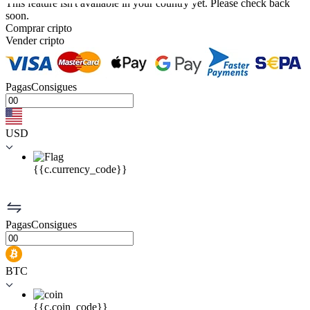
This feature isn't available in your country yet. Please check back
soon.
Comprar cripto
Vender cripto
Pagas
Consigues
USD
{{c.currency_code}}
Pagas
Consigues
BTC
{{c.coin_code}}