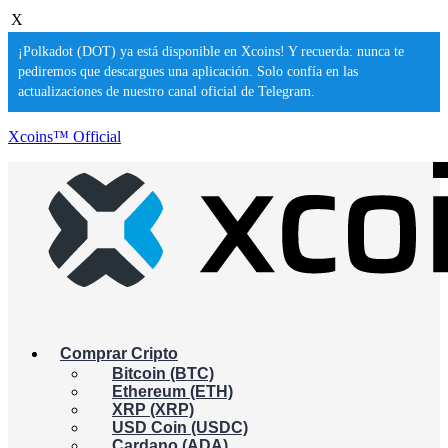
X
¡Polkadot (DOT) ya está disponible en Xcoins! Y recuerda: nunca te
pediremos que descargues una aplicación. Solo confía en las
actualizaciones de nuestro canal oficial de Telegram.
Xcoins™ Official
Comprar Cripto
Bitcoin (BTC)
Ethereum (ETH)
XRP (XRP)
USD Coin (USDC)
Cardano (ADA)