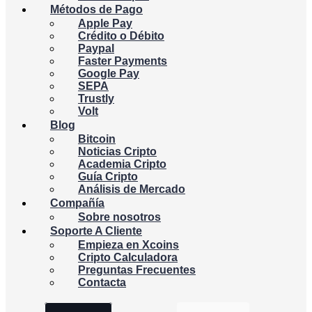
Métodos de Pago
Apple Pay
Crédito o Débito
Paypal
Faster Payments
Google Pay
SEPA
Trustly
Volt
Blog
Bitcoin
Noticias Cripto
Academia Cripto
Guía Cripto
Análisis de Mercado
Compañía
Sobre nosotros
Soporte A Cliente
Empieza en Xcoins
Cripto Calculadora
Preguntas Frecuentes
Contacta