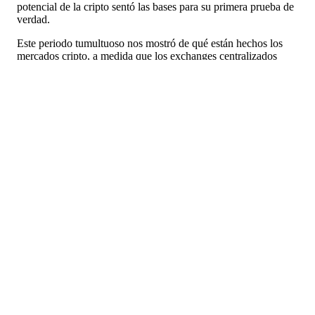
potencial de la cripto sentó las bases para su primera prueba de
verdad.
Este periodo tumultuoso nos mostró de qué están hechos los
mercados cripto, a medida que los exchanges centralizados
fueron cayendo y desconectándose de la red debido al alto
volumen de trading (sin incluir Xcoins, que permaneció
online), los exchanges cripto a cripto descentralizados que
están revolucionando el espacio siguieron online.
Las plataformas descentralizadas
sobrevivieron mientras que las
centralizadas fallaron
Los inversores sacaron sus tarjetas de débito en masa por ese
entonces para comprar en la caída mientras el mercado de
criptomonedas perdía billones de dólares, ya que millones de
personas entraron en pánico y vendieron sus pertenencias.
Muchos no pudieron, no obstante, después de que muchos de
los mayores exchanges del mundo se vinieran abajo debido a la
alta presión.
Procotolos descentralizados como Uniswap disfrutaron mucho