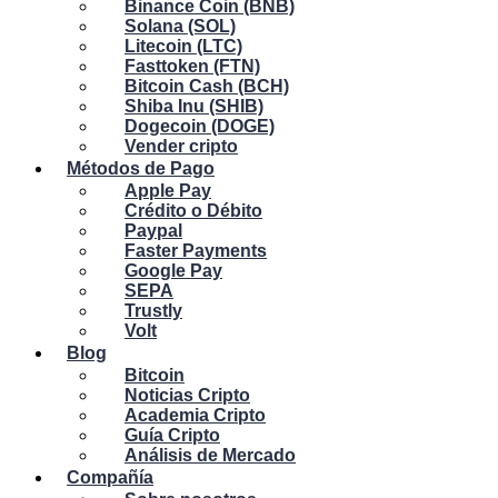
Binance Coin (BNB)
Solana (SOL)
Litecoin (LTC)
Fasttoken (FTN)
Bitcoin Cash (BCH)
Shiba Inu (SHIB)
Dogecoin (DOGE)
Vender cripto
Métodos de Pago
Apple Pay
Crédito o Débito
Paypal
Faster Payments
Google Pay
SEPA
Trustly
Volt
Blog
Bitcoin
Noticias Cripto
Academia Cripto
Guía Cripto
Análisis de Mercado
Compañía