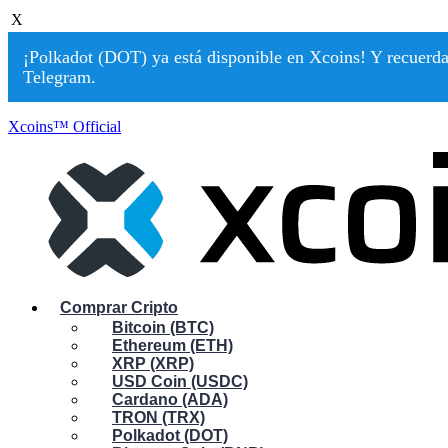
X
¡Polkadot (DOT) ya está disponible en Xcoins! Y recuerda:
Telegram.
Xcoins™ Official
Comprar Cripto
Bitcoin (BTC)
Ethereum (ETH)
XRP (XRP)
USD Coin (USDC)
Cardano (ADA)
TRON (TRX)
Polkadot (DOT)