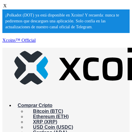
X
¡Polkadot (DOT) ya está disponible en Xcoins! Y recuerda: nunca te
pediremos que descargues una aplicación. Solo confía en las
actualizaciones de nuestro canal oficial de Telegram.
Xcoins™ Official
Comprar Cripto
Bitcoin (BTC)
Ethereum (ETH)
XRP (XRP)
USD Coin (USDC)