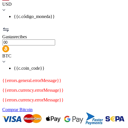
USD
{{c.código_moneda}}
Gastasrecibes
BTC
{{c.coin_code}}
{{errors.general.errorMessage}}
{{errors.currency.errorMessage}}
{{errors.currency.errorMessage}}
Comprar Bitcoin