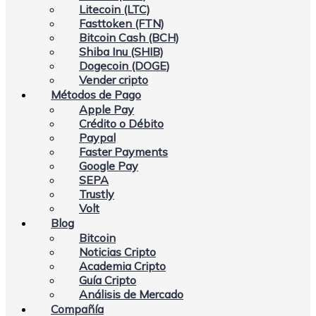
Litecoin (LTC)
Fasttoken (FTN)
Bitcoin Cash (BCH)
Shiba Inu (SHIB)
Dogecoin (DOGE)
Vender cripto
Métodos de Pago
Apple Pay
Crédito o Débito
Paypal
Faster Payments
Google Pay
SEPA
Trustly
Volt
Blog
Bitcoin
Noticias Cripto
Academia Cripto
Guía Cripto
Análisis de Mercado
Compañía