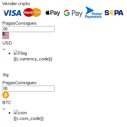
Vender cripto
Pagas
Consigues
USD
{{c.currency_code}}
Pagas
Consigues
BTC
{{c.coin_code}}