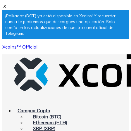
X
¡Polkadot (DOT) ya está disponible en Xcoins! Y recuerda:
nunca te pediremos que descargues una aplicación. Solo
confía en las actualizaciones de nuestro canal oficial de
Telegram.
Xcoins™ Official
Comprar Cripto
Bitcoin (BTC)
Ethereum (ETH)
XRP (XRP)