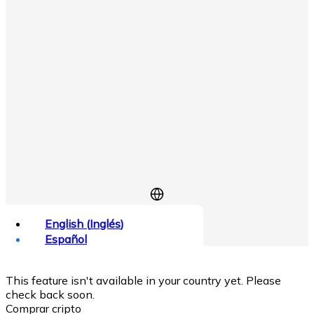
English
(
Inglés
)
Iniciar sesión
Regístrate
Español
¡Compre criptomonedas al instante!
×
This feature isn't available in your country yet. Please
check back soon.
Comprar cripto