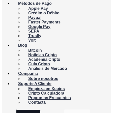
Métodos de Pago
Apple Pay
Crédito o Débito
Paypal
Faster Payments
Google Pay
SEPA
Trustly
Volt
Blog
Bitcoin
Noticias Cripto
Academia Cripto
Guía Cripto
Análisis de Mercado
Compañía
Sobre nosotros
Soporte A Cliente
Empieza en Xcoins
Cripto Calculadora
Preguntas Frecuentes
Contacta