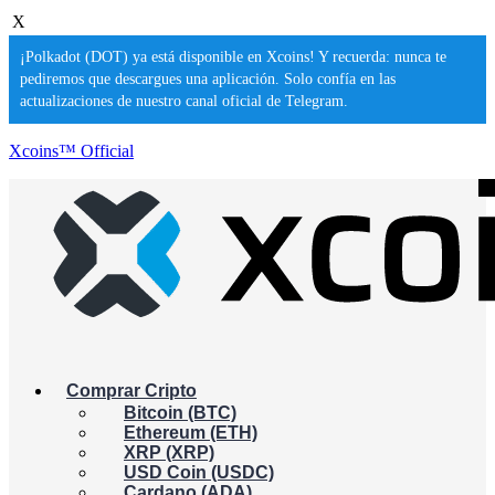
X
¡Polkadot (DOT) ya está disponible en Xcoins! Y recuerda: nunca te
pediremos que descargues una aplicación. Solo confía en las
actualizaciones de nuestro canal oficial de Telegram.
Xcoins™ Official
Comprar Cripto
Bitcoin (BTC)
Ethereum (ETH)
XRP (XRP)
USD Coin (USDC)
Cardano (ADA)