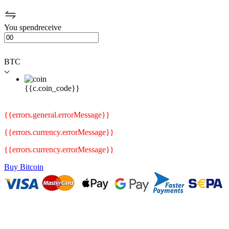
You
spend
receive
BTC
{{c.coin_code}}
{{errors.general.errorMessage}}
{{errors.currency.errorMessage}}
{{errors.currency.errorMessage}}
Buy Bitcoin