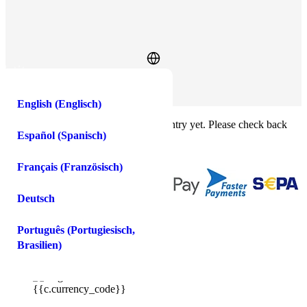
Anmelden
Anmelden
English
(
Englisch
)
×
This feature isn't available in your country yet. Please check back
Español
(
Spanisch
)
soon.
Buy crypto
Sell crypto
Français
(
Französisch
)
Deutsch
You
spend
receive
Português
(
Portugiesisch,
Brasilien
)
USD
{{c.currency_code}}