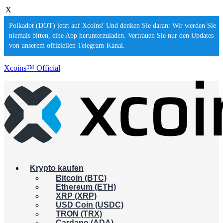
X
Polkadot (DOT) jetzt auf Xcoins! Und denken Sie daran: Wir werden Sie
niemals bitten, eine App herunterzuladen. Vertrauen Sie nur den Updates
von unserem offiziellen Telegram-Kanal.
Xcoins™ Official
Krypto kaufen
Bitcoin (BTC)
Ethereum (ETH)
XRP (XRP)
USD Coin (USDC)
TRON (TRX)
Cardano (ADA)