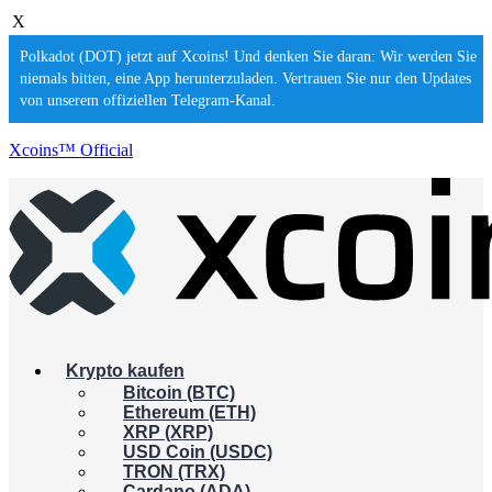
X
Polkadot (DOT) jetzt auf Xcoins! Und denken Sie daran: Wir werden Sie
niemals bitten, eine App herunterzuladen. Vertrauen Sie nur den Updates
von unserem offiziellen Telegram-Kanal.
Xcoins™ Official
Krypto kaufen
Bitcoin (BTC)
Ethereum (ETH)
XRP (XRP)
USD Coin (USDC)
TRON (TRX)
Cardano (ADA)