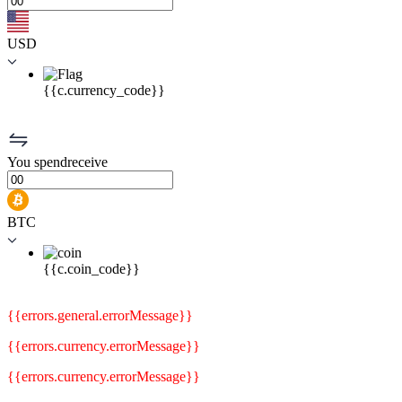
USD
{{c.currency_code}}
You
spend
receive
BTC
{{c.coin_code}}
{{errors.general.errorMessage}}
{{errors.currency.errorMessage}}
{{errors.currency.errorMessage}}