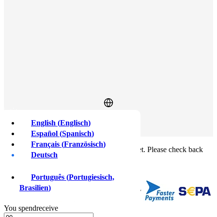
English
(
Englisch
)
Anmelden
Anmelden
Español
(
Spanisch
)
×
Français
(
Französisch
)
This feature isn't available in your country yet. Please check back
Deutsch
soon.
Buy crypto
Sell crypto
Português
(
Portugiesisch,
Brasilien
)
You
spend
receive